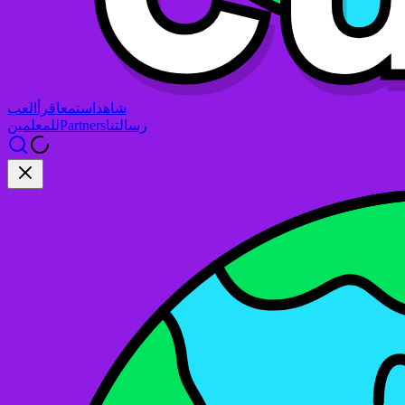
شاهد
استمع
اقرأ
العب
رسالتنا
Partners
للمعلمين