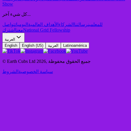
Show
كل شيء آخر...
للمعلمين
رسالتنا
الشركاء
الأهداف العالمية
اليوميات
تواصل
National Grid Fellowship
معنا
اشترك
العربية
Latinoamérica
العربية
English (US)
English
جميع الحقوق محفوظة
,
2026
© Earth Cubs Ltd
سياسة الخصوصية
الشروط