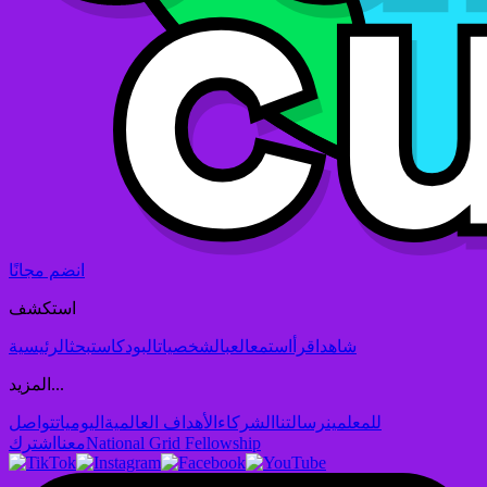
انضم مجانًا
استكشف
شاهد
اقرأ
استمع
العب
الشخصيات
البودكاست
بحث
الرئيسية
المزيد...
للمعلمين
رسالتنا
الشركاء
الأهداف العالمية
اليوميات
تواصل
National Grid Fellowship
معنا
اشترك