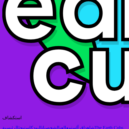
استكشاف
The Earth Cubs
شاهد
اقرأ
استمع
العب
الشخصيات
البودكاست
بحث
الرئيسية