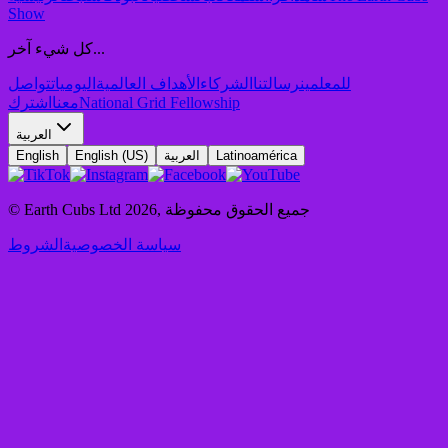
Show
كل شيء آخر...
للمعلمين
رسالتنا
الشركاء
الأهداف العالمية
اليوميات
تواصل
National Grid Fellowship
معنا
اشترك
العربية
Latinoamérica
العربية
English (US)
English
جميع الحقوق محفوظة
,
2026
© Earth Cubs Ltd
سياسة الخصوصية
الشروط