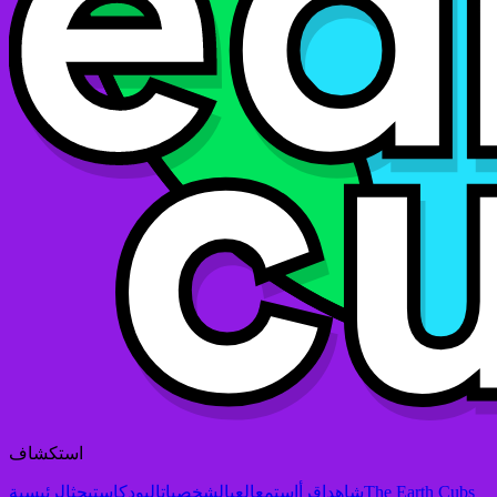
استكشاف
The Earth Cubs
شاهد
اقرأ
استمع
العب
الشخصيات
البودكاست
بحث
الرئيسية