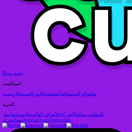
انضم مجانًا
استكشف
شاهد
اقرأ
استمع
العب
الشخصيات
البودكاست
بحث
الرئيسية
المزيد...
للمعلمين
رسالتنا
الشركاء
الأهداف العالمية
اليوميات
تواصل
National Grid Fellowship
معنا
اشترك