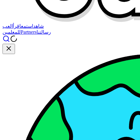
شاهد
استمع
اقرأ
العب
رسالتنا
Partners
للمعلمين