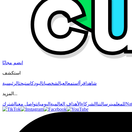
انضم مجانًا
استكشف
شاهد
اقرأ
استمع
العب
الشخصيات
البودكاست
بحث
الرئيسية
المزيد...
Nat
للمعلمين
رسالتنا
الشركاء
الأهداف العالمية
اليوميات
تواصل معنا
اشترك