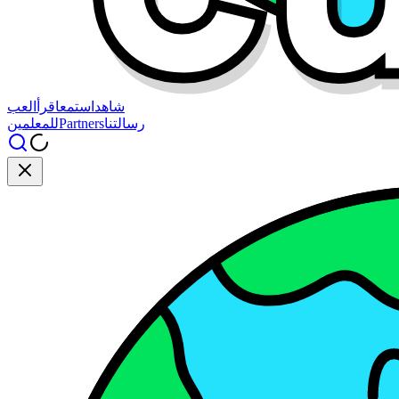
شاهد
استمع
اقرأ
العب
رسالتنا
Partners
للمعلمين