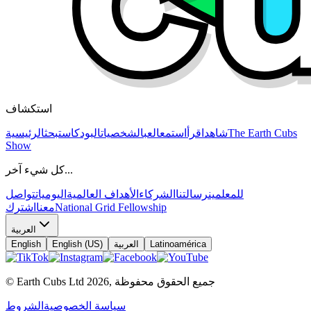
استكشاف
The Earth Cubs
شاهد
اقرأ
استمع
العب
الشخصيات
البودكاست
بحث
الرئيسية
Show
كل شيء آخر...
للمعلمين
رسالتنا
الشركاء
الأهداف العالمية
اليوميات
تواصل
National Grid Fellowship
معنا
اشترك
العربية
Latinoamérica
العربية
English (US)
English
جميع الحقوق محفوظة
,
2026
© Earth Cubs Ltd
سياسة الخصوصية
الشروط