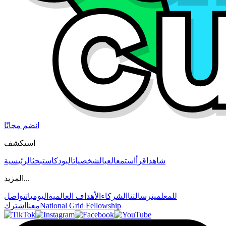
انضم مجانًا
استكشف
شاهد
اقرأ
استمع
العب
الشخصيات
البودكاست
بحث
الرئيسية
المزيد...
للمعلمين
رسالتنا
الشركاء
الأهداف العالمية
اليوميات
تواصل
National Grid Fellowship
معنا
اشترك