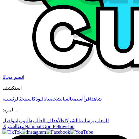
انضم مجانًا
استكشف
شاهد
اقرأ
استمع
العب
الشخصيات
البودكاست
بحث
الرئيسية
المزيد...
للمعلمين
رسالتنا
الشركاء
الأهداف العالمية
اليوميات
تواصل
National Grid Fellowship
معنا
اشترك