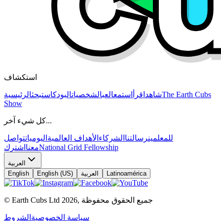
استكشاف
The Earth Cubs
شاهد
اقرأ
استمع
العب
الشخصيات
البودكاست
بحث
الرئيسية
Show
كل شيء آخر...
للمعلمين
رسالتنا
الشركاء
الأهداف العالمية
اليوميات
تواصل
National Grid Fellowship
معنا
اشترك
العربية
Latinoamérica
العربية
English (US)
English
جميع الحقوق محفوظة
,
2026
© Earth Cubs Ltd
سياسة الخصوصية
الشروط