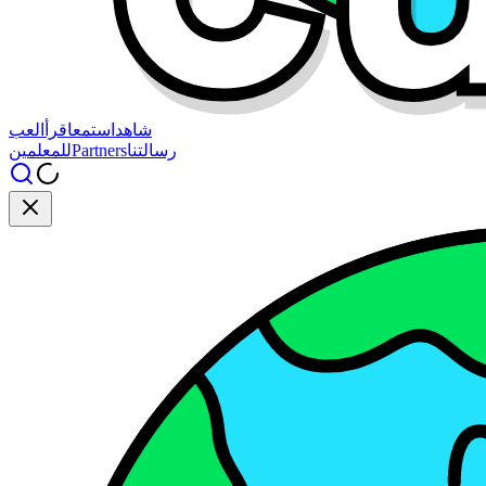
شاهد
استمع
اقرأ
العب
رسالتنا
Partners
للمعلمين