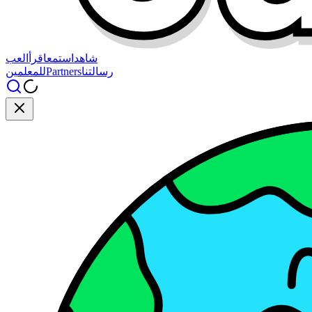
شاهد
استمع
اقرأ
العب
رسالتنا
Partners
للمعلمين