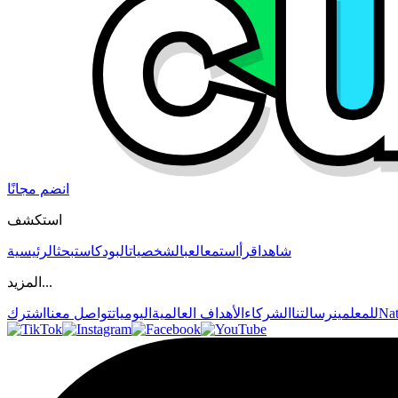
انضم مجانًا
استكشف
شاهد
اقرأ
استمع
العب
الشخصيات
البودكاست
بحث
الرئيسية
المزيد...
Nat
للمعلمين
رسالتنا
الشركاء
الأهداف العالمية
اليوميات
تواصل معنا
اشترك