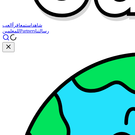
شاهد
استمع
اقرأ
العب
رسالتنا
Partners
للمعلمين