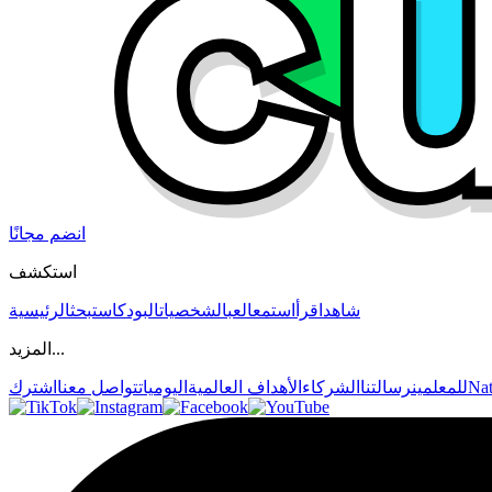
انضم مجانًا
استكشف
شاهد
اقرأ
استمع
العب
الشخصيات
البودكاست
بحث
الرئيسية
المزيد...
Nat
للمعلمين
رسالتنا
الشركاء
الأهداف العالمية
اليوميات
تواصل معنا
اشترك