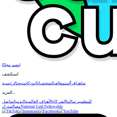
انضم مجانًا
استكشف
شاهد
اقرأ
استمع
العب
الشخصيات
البودكاست
بحث
الرئيسية
المزيد...
للمعلمين
رسالتنا
الشركاء
الأهداف العالمية
اليوميات
تواصل
National Grid Fellowship
معنا
اشترك