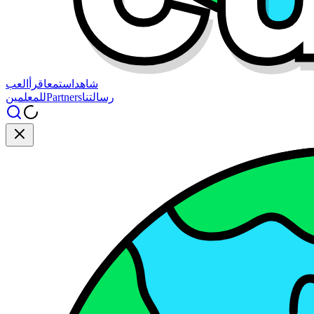
شاهد
استمع
اقرأ
العب
رسالتنا
Partners
للمعلمين