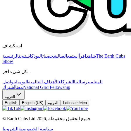
استكشاف
The Earth Cubs
شاهد
اقرأ
استمع
العب
الشخصيات
البودكاست
بحث
الرئيسية
Show
كل شيء آخر...
للمعلمين
رسالتنا
الشركاء
الأهداف العالمية
اليوميات
تواصل
National Grid Fellowship
معنا
اشترك
العربية
Latinoamérica
العربية
English (US)
English
جميع الحقوق محفوظة
,
2026
© Earth Cubs Ltd
سياسة الخصوصية
الشروط