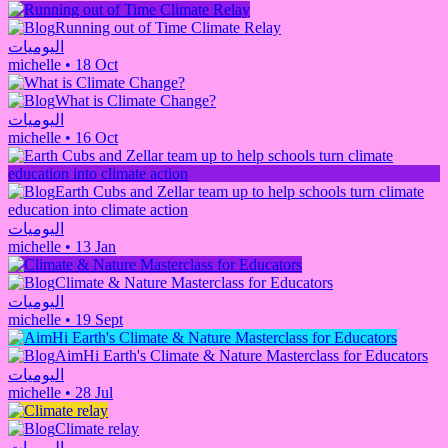
Running out of Time Climate Relay
اليوميات
michelle
•
18 Oct
What is Climate Change?
اليوميات
michelle
•
16 Oct
Earth Cubs and Zellar team up to help schools turn climate
education into climate action
اليوميات
michelle
•
13 Jan
Climate & Nature Masterclass for Educators
اليوميات
michelle
•
19 Sept
AimHi Earth's Climate & Nature Masterclass for Educators
اليوميات
michelle
•
28 Jul
Climate relay
اليوميات