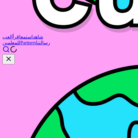
شاهد
استمع
اقرأ
العب
رسالتنا
Partners
للمعلمين