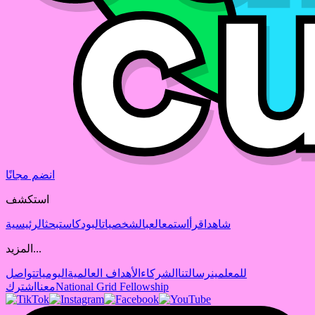
انضم مجانًا
استكشف
شاهد
اقرأ
استمع
العب
الشخصيات
البودكاست
بحث
الرئيسية
المزيد...
للمعلمين
رسالتنا
الشركاء
الأهداف العالمية
اليوميات
تواصل
National Grid Fellowship
معنا
اشترك