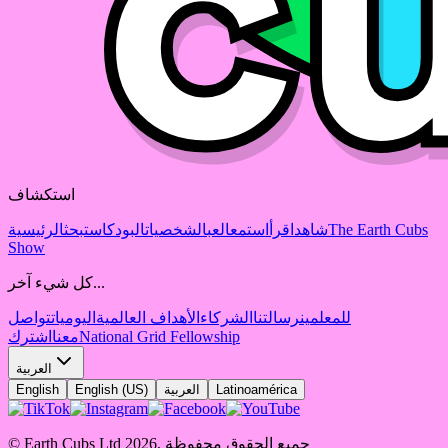
استكشاف
The Earth Cubs
شاهد
اقرأ
استمع
العب
الشخصيات
البودكاست
بحث
الرئيسية
Show
كل شيء آخر...
للمعلمين
رسالتنا
الشركاء
الأهداف العالمية
اليوميات
تواصل
National Grid Fellowship
معنا
اشترك
العربية
Latinoamérica
العربية
English (US)
English
جميع الحقوق محفوظة
,
2026
© Earth Cubs Ltd