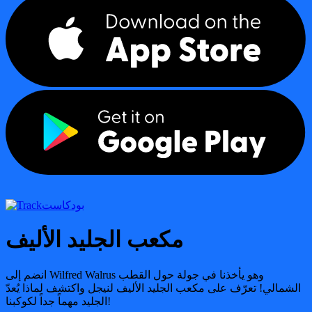
بودكاست
مكعب الجليد الأليف
انضم إلى Wilfred Walrus وهو يأخذنا في جولة حول القطب
الشمالي! تعرّف على مكعب الجليد الأليف لنيجل واكتشف لماذا يُعدّ
الجليد مهماً جداً لكوكبنا!