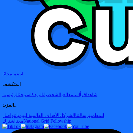
انضم مجانًا
استكشف
شاهد
اقرأ
استمع
العب
الشخصيات
البودكاست
بحث
الرئيسية
المزيد...
للمعلمين
رسالتنا
الشركاء
الأهداف العالمية
اليوميات
تواصل
National Grid Fellowship
معنا
اشترك