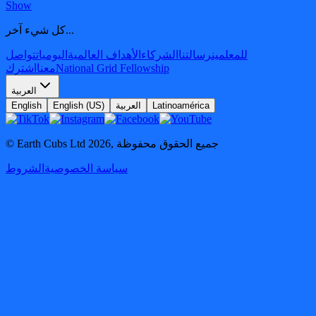
Show
كل شيء آخر...
للمعلمين
رسالتنا
الشركاء
الأهداف العالمية
اليوميات
تواصل
National Grid Fellowship
معنا
اشترك
العربية
Latinoamérica
العربية
English (US)
English
جميع الحقوق محفوظة
,
2026
© Earth Cubs Ltd
سياسة الخصوصية
الشروط