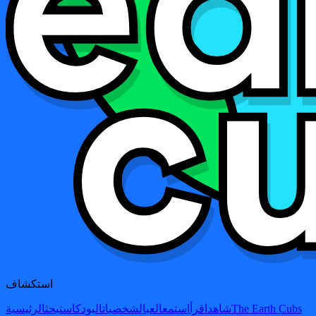
استكشاف
The Earth Cubs
شاهد
اقرأ
استمع
العب
الشخصيات
البودكاست
بحث
الرئيسية