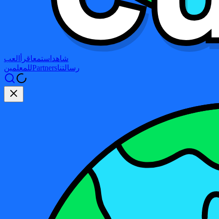
شاهد
استمع
اقرأ
العب
رسالتنا
Partners
للمعلمين