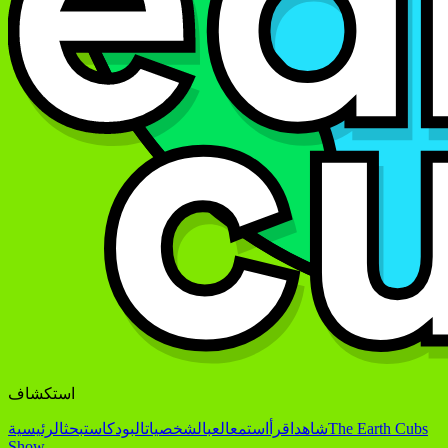
استكشاف
The Earth Cubs
شاهد
اقرأ
استمع
العب
الشخصيات
البودكاست
بحث
الرئيسية
Show