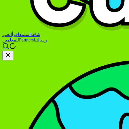
شاهد
استمع
اقرأ
العب
رسالتنا
Partners
للمعلمين