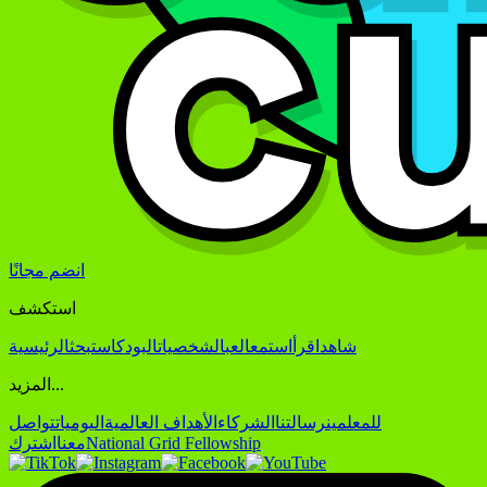
انضم مجانًا
استكشف
شاهد
اقرأ
استمع
العب
الشخصيات
البودكاست
بحث
الرئيسية
المزيد...
للمعلمين
رسالتنا
الشركاء
الأهداف العالمية
اليوميات
تواصل
National Grid Fellowship
معنا
اشترك