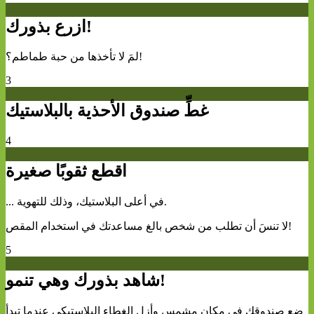
ازرع بذورك!
لمَ لا تأخذها من حبة طماطم؟!
3
غطِّ صندوق الأحذية بالبلاستيك
4
اقطع ثقوبًا صغيرة
... في أعلى البلاستيك، وذلك للتهوية.
لا تنسَ أن تطلب من شخص بالغ مساعدتك في استخدام المقص!
5
شاهد بذورك وهي تنمو!
ضع صندوقك في مكان مشمس وأزل الغطاء البلاستيكي عندما تبدأ