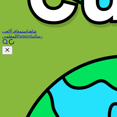
شاهد
استمع
اقرأ
العب
رسالتنا
Partners
للمعلمين