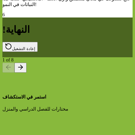
النباتات في النمو!
6
!النهاية
إعادة التشغيل
1
of
8
استمر في الاستكشاف
مختارات للفصل الدراسي والمنزل