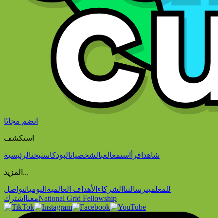
انضم مجانًا
استكشف
شاهد
اقرأ
استمع
العب
الشخصيات
البودكاست
بحث
الرئيسية
المزيد...
للمعلمين
رسالتنا
الشركاء
الأهداف العالمية
اليوميات
تواصل
National Grid Fellowship
معنا
اشترك