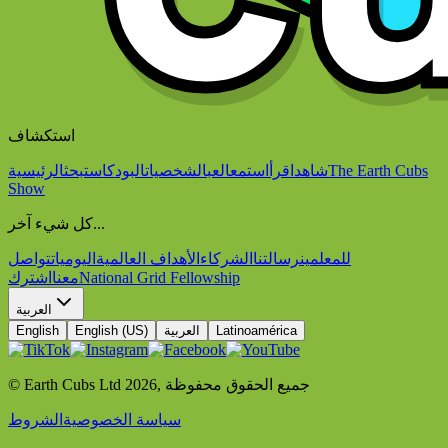
استكشاف
The Earth Cubs
شاهد
اقرأ
استمع
العب
الشخصيات
البودكاست
بحث
الرئيسية
Show
كل شيء آخر...
للمعلمين
رسالتنا
الشركاء
الأهداف العالمية
اليوميات
تواصل
National Grid Fellowship
معنا
اشترك
العربية
Latinoamérica
العربية
English (US)
English
جميع الحقوق محفوظة
,
2026
© Earth Cubs Ltd
سياسة الخصوصية
الشروط