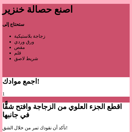
اصنع حصالة خنزير
ستحتاج إلى
زجاجة بلاستيكية
ورق وردي
مقص
قلم
شريط لاصق
اجمع موادك!
1
اقطع الجزء العلوي من الزجاجة وافتح شقًّا
في جانبها
تأكد أن نقودك تمر من خلال الشق!