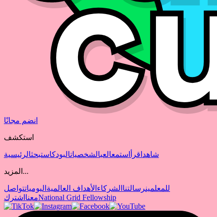
انضم مجانًا
استكشف
شاهد
اقرأ
استمع
العب
الشخصيات
البودكاست
بحث
الرئيسية
المزيد...
للمعلمين
رسالتنا
الشركاء
الأهداف العالمية
اليوميات
تواصل
National Grid Fellowship
معنا
اشترك