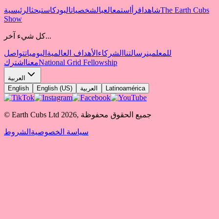
The Earth Cubs
شاهد
اقرأ
استمع
العب
الشخصيات
البودكاست
بحث
الرئيسية
Show
كل شيء آخر...
للمعلمين
رسالتنا
الشركاء
الأهداف العالمية
اليوميات
تواصل
National Grid Fellowship
معنا
اشترك
العربية
Latinoamérica
العربية
English (US)
English
جميع الحقوق محفوظة
,
2026
© Earth Cubs Ltd
سياسة الخصوصية
الشروط