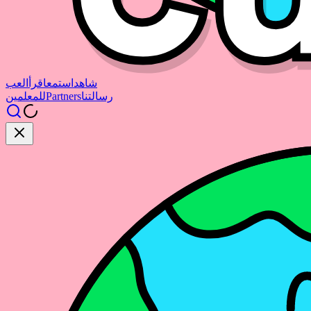
شاهد
استمع
اقرأ
العب
رسالتنا
Partners
للمعلمين