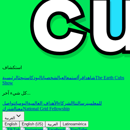
استكشاف
The Earth Cubs
شاهد
اقرأ
استمع
العب
الشخصيات
البودكاست
بحث
الرئيسية
Show
كل شيء آخر...
للمعلمين
رسالتنا
الشركاء
الأهداف العالمية
اليوميات
تواصل
National Grid Fellowship
معنا
اشترك
العربية
Latinoamérica
العربية
English (US)
English