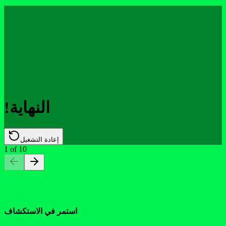
!النهاية
إعادة التشغيل
1
of
10
استمر في الاستكشاف