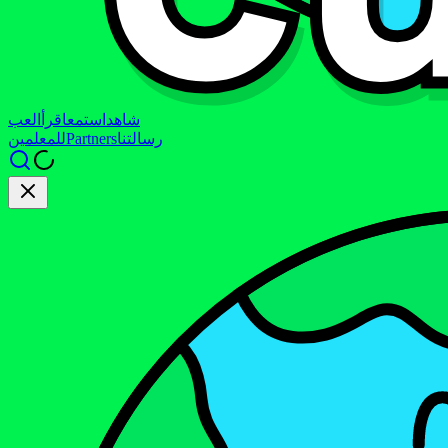
شاهد
استمع
اقرأ
العب
رسالتنا
Partners
للمعلمين