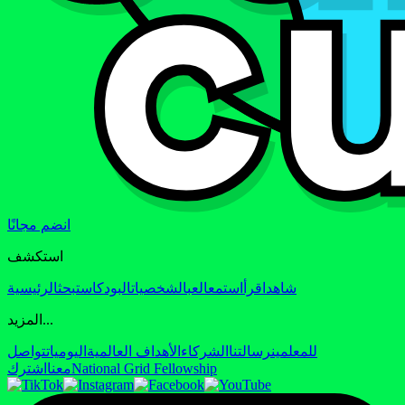
انضم مجانًا
استكشف
شاهد
اقرأ
استمع
العب
الشخصيات
البودكاست
بحث
الرئيسية
المزيد...
للمعلمين
رسالتنا
الشركاء
الأهداف العالمية
اليوميات
تواصل
National Grid Fellowship
معنا
اشترك