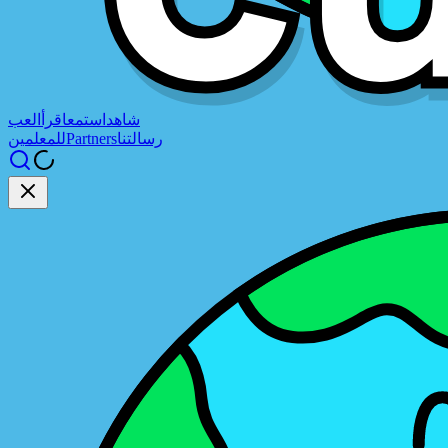
شاهد
استمع
اقرأ
العب
رسالتنا
Partners
للمعلمين