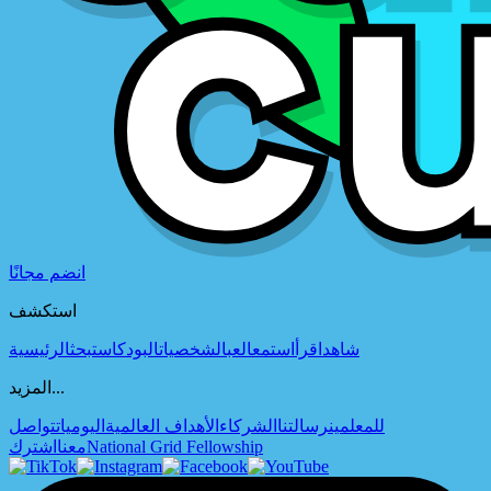
انضم مجانًا
استكشف
شاهد
اقرأ
استمع
العب
الشخصيات
البودكاست
بحث
الرئيسية
المزيد...
للمعلمين
رسالتنا
الشركاء
الأهداف العالمية
اليوميات
تواصل
National Grid Fellowship
معنا
اشترك