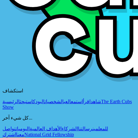
استكشاف
The Earth Cubs
شاهد
اقرأ
استمع
العب
الشخصيات
البودكاست
بحث
الرئيسية
Show
كل شيء آخر...
للمعلمين
رسالتنا
الشركاء
الأهداف العالمية
اليوميات
تواصل
National Grid Fellowship
معنا
اشترك