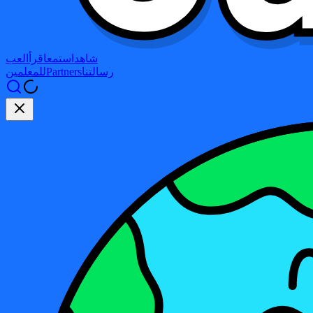
شاهد
استمع
اقرأ
العب
رسالتنا
Partners
للمعلمين