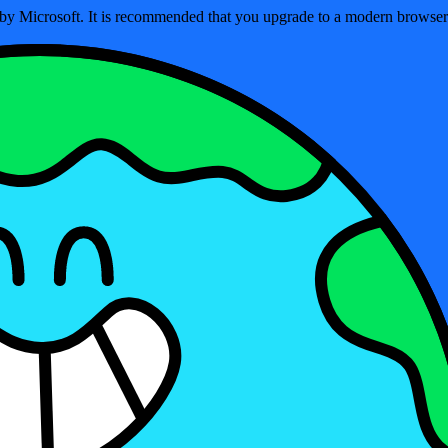
ed by Microsoft. It is recommended that you upgrade to a modern brows