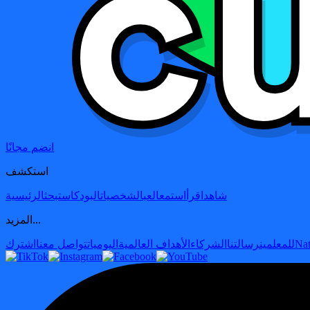
انضم مجانًا
استكشف
شاهد
اقرأ
استمع
العب
الشخصيات
البودكاست
بحث
الرئيسية
المزيد...
Nat
للمعلمين
رسالتنا
الشركاء
الأهداف العالمية
اليوميات
تواصل معنا
اشترك