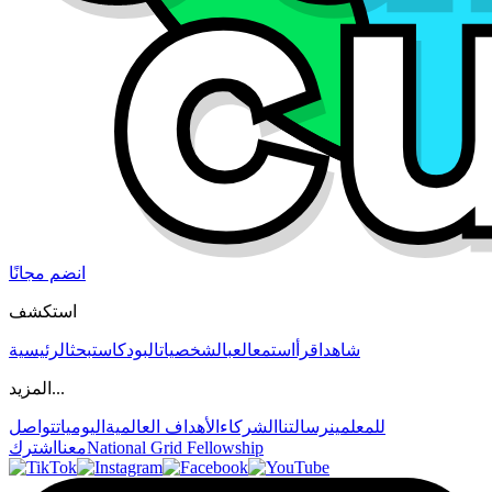
انضم مجانًا
استكشف
شاهد
اقرأ
استمع
العب
الشخصيات
البودكاست
بحث
الرئيسية
المزيد...
للمعلمين
رسالتنا
الشركاء
الأهداف العالمية
اليوميات
تواصل
National Grid Fellowship
معنا
اشترك