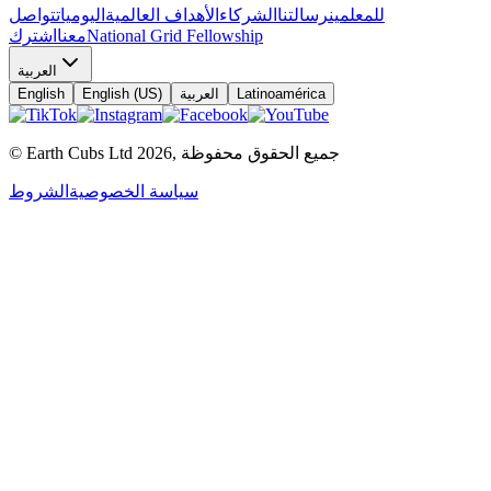
للمعلمين
رسالتنا
الشركاء
الأهداف العالمية
اليوميات
تواصل
National Grid Fellowship
معنا
اشترك
العربية
Latinoamérica
العربية
English (US)
English
جميع الحقوق محفوظة
,
2026
© Earth Cubs Ltd
سياسة الخصوصية
الشروط