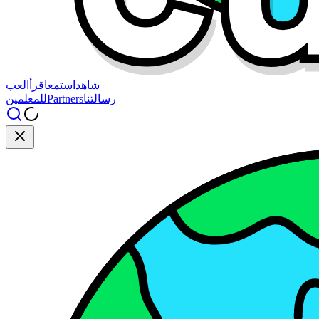
شاهد
استمع
اقرأ
العب
رسالتنا
Partners
للمعلمين