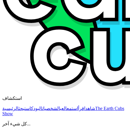
استكشاف
The Earth Cubs
شاهد
اقرأ
استمع
العب
الشخصيات
البودكاست
بحث
الرئيسية
Show
كل شيء آخر...