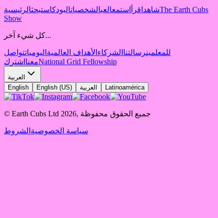
The Earth Cubs
شاهد
اقرأ
استمع
العب
الشخصيات
البودكاست
بحث
الرئيسية
Show
كل شيء آخر...
للمعلمين
رسالتنا
الشركاء
الأهداف العالمية
اليوميات
تواصل
National Grid Fellowship
معنا
اشترك
العربية
Latinoamérica
العربية
English (US)
English
جميع الحقوق محفوظة
,
2026
© Earth Cubs Ltd
سياسة الخصوصية
الشروط