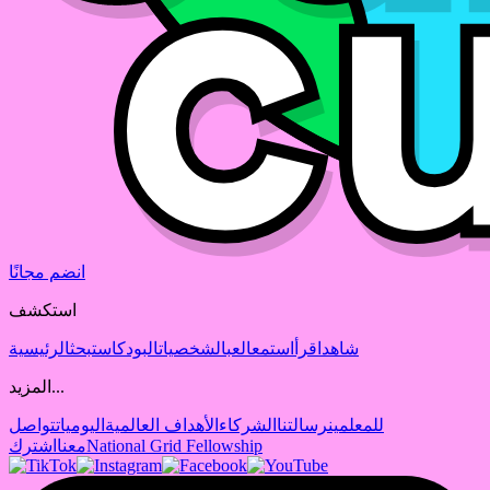
انضم مجانًا
استكشف
شاهد
اقرأ
استمع
العب
الشخصيات
البودكاست
بحث
الرئيسية
المزيد...
للمعلمين
رسالتنا
الشركاء
الأهداف العالمية
اليوميات
تواصل
National Grid Fellowship
معنا
اشترك