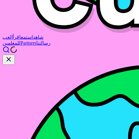
شاهد
استمع
اقرأ
العب
رسالتنا
Partners
للمعلمين