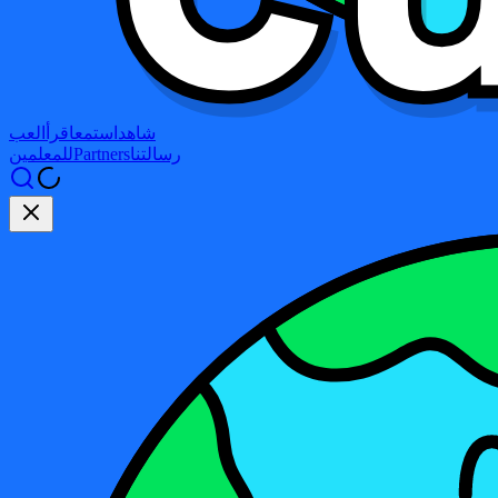
شاهد
استمع
اقرأ
العب
رسالتنا
Partners
للمعلمين