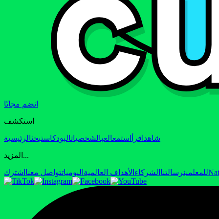
انضم مجانًا
استكشف
شاهد
اقرأ
استمع
العب
الشخصيات
البودكاست
بحث
الرئيسية
المزيد...
Nat
للمعلمين
رسالتنا
الشركاء
الأهداف العالمية
اليوميات
تواصل معنا
اشترك