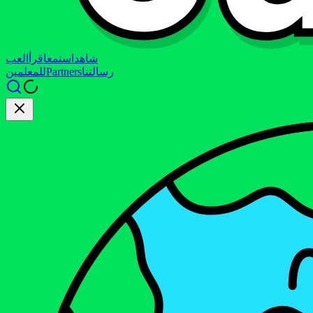
شاهد
استمع
اقرأ
العب
رسالتنا
Partners
للمعلمين