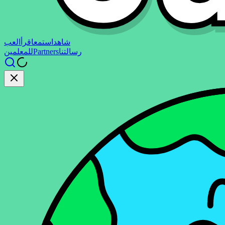
شاهد
استمع
اقرأ
العب
رسالتنا
Partners
للمعلمين