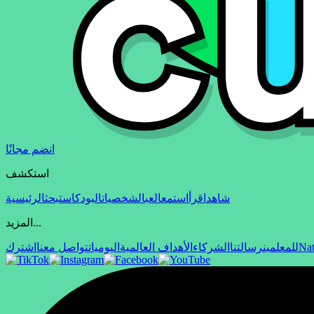
انضم مجانًا
استكشف
شاهد
اقرأ
استمع
العب
الشخصيات
البودكاست
بحث
الرئيسية
المزيد...
Nat
للمعلمين
رسالتنا
الشركاء
الأهداف العالمية
اليوميات
تواصل معنا
اشترك