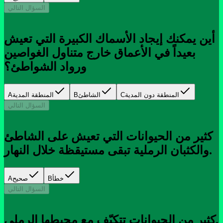
السؤال التالي
أين يمكنك إيجاد الأسماك الكبيرة التي تعيش
بعيداً في الأعماق خارج متناول الغواصين
ورواد الشواطئ؟
المنطقة دون المدية
C
الشاطئ
B
المنطقة المدية
A
السؤال التالي
كثير من الحيوانات التي تعيش على الشاطئ
والكثبان الرملية تبقى مستيقظة خلال النهار.
خطأ
B
صحيح
A
السؤال التالي
كثير من الحيوانات تتكيّف مع محيطها الرملي.