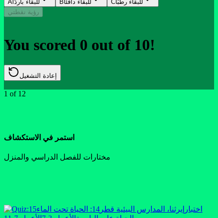
للبقاء رطبًا
C
للبقاء دافئًا
B
للبقاء باردًا
A
رؤية نقطتي
You scored
0
out of
10
!
إعادة التشغيل
1
of
12
استمر في الاستكشاف
مختارات للفصل الدراسي والمنزل
اختبار
إيرثنا، المدارس البيئية قطر
14: الحياة تحت الماء
15: