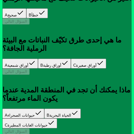
خطأ
B
صحيح
A
السؤال التالي
ما هي إحدى طرق تكيّف النباتات مع البيئة
الرملية الجافة؟
أوراق صغيرة
C
أوراق رطبة
B
أوراق شمعية
A
السؤال التالي
ماذا يمكنك أن تجد في المنطقة المدية عندما
يكون الماء مرتفعاً؟
الحياة البحرية
B
حيوانات الصحراء
A
حيوانات الغابات المطيرة
C
السؤال التالي