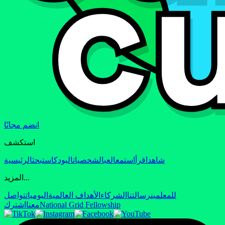
انضم مجانًا
استكشف
شاهد
اقرأ
استمع
العب
الشخصيات
البودكاست
بحث
الرئيسية
المزيد...
للمعلمين
رسالتنا
الشركاء
الأهداف العالمية
اليوميات
تواصل
National Grid Fellowship
معنا
اشترك