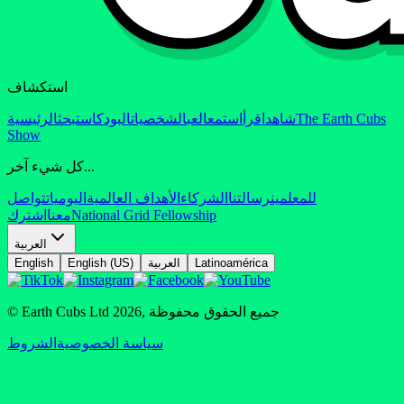
استكشاف
The Earth Cubs
شاهد
اقرأ
استمع
العب
الشخصيات
البودكاست
بحث
الرئيسية
Show
كل شيء آخر...
للمعلمين
رسالتنا
الشركاء
الأهداف العالمية
اليوميات
تواصل
National Grid Fellowship
معنا
اشترك
العربية
Latinoamérica
العربية
English (US)
English
جميع الحقوق محفوظة
,
2026
© Earth Cubs Ltd
سياسة الخصوصية
الشروط