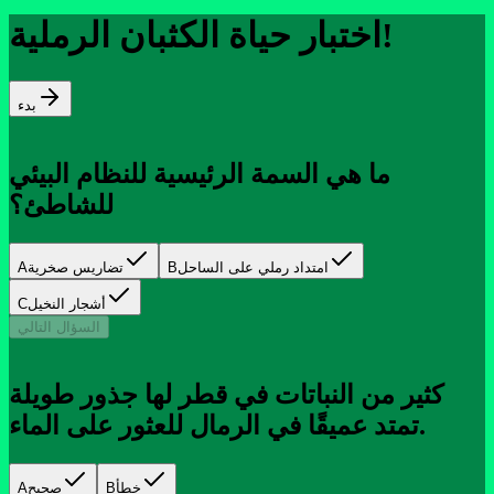
اختبار حياة الكثبان الرملية!
بدء
ما هي السمة الرئيسية للنظام البيئي
للشاطئ؟
امتداد رملي على الساحل
B
تضاريس صخرية
A
أشجار النخيل
C
السؤال التالي
كثير من النباتات في قطر لها جذور طويلة
تمتد عميقًا في الرمال للعثور على الماء.
خطأ
B
صحيح
A