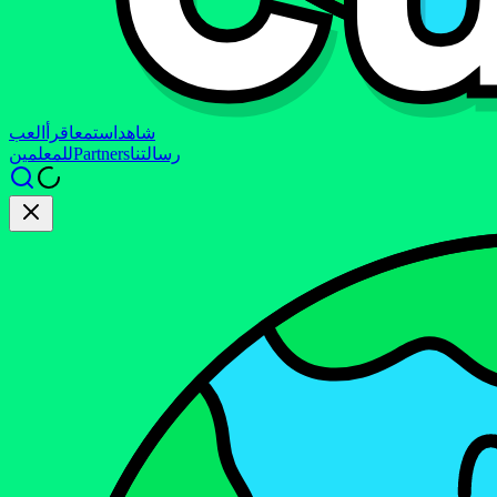
شاهد
استمع
اقرأ
العب
رسالتنا
Partners
للمعلمين