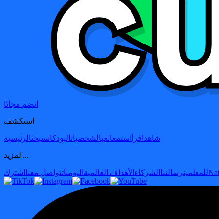
انضم مجانًا
استكشف
شاهد
اقرأ
استمع
العب
الشخصيات
البودكاست
بحث
الرئيسية
المزيد...
Nat
للمعلمين
رسالتنا
الشركاء
الأهداف العالمية
اليوميات
تواصل معنا
اشترك