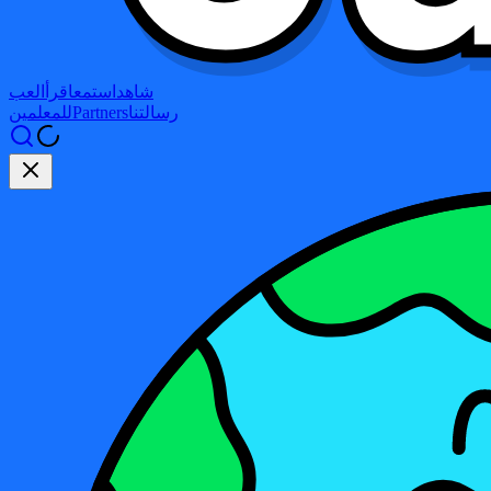
شاهد
استمع
اقرأ
العب
رسالتنا
Partners
للمعلمين