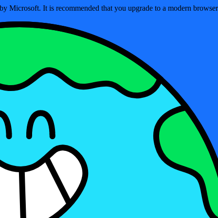
ed by Microsoft. It is recommended that you upgrade to a modern brows