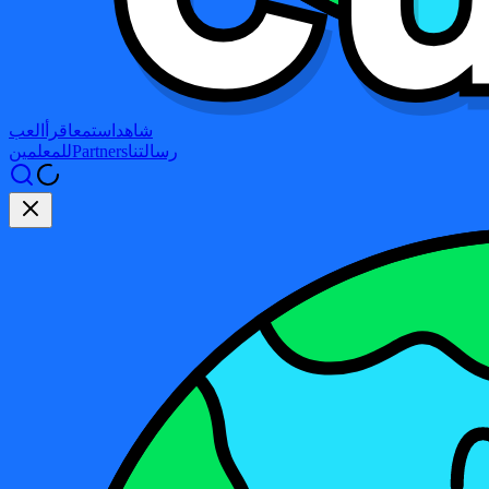
شاهد
استمع
اقرأ
العب
رسالتنا
Partners
للمعلمين