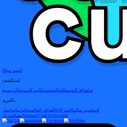
انضم مجانًا
استكشف
شاهد
اقرأ
استمع
العب
الشخصيات
البودكاست
بحث
الرئيسية
المزيد...
للمعلمين
رسالتنا
الشركاء
الأهداف العالمية
اليوميات
تواصل
National Grid Fellowship
معنا
اشترك