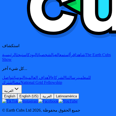
استكشاف
The Earth Cubs
شاهد
اقرأ
استمع
العب
الشخصيات
البودكاست
بحث
الرئيسية
Show
كل شيء آخر...
للمعلمين
رسالتنا
الشركاء
الأهداف العالمية
اليوميات
تواصل
National Grid Fellowship
معنا
اشترك
العربية
Latinoamérica
العربية
English (US)
English
جميع الحقوق محفوظة
,
2026
© Earth Cubs Ltd