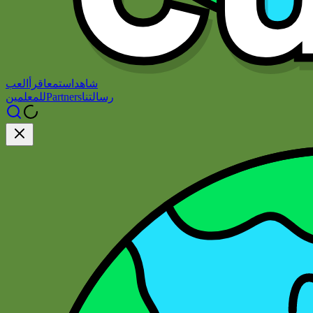
شاهد
استمع
اقرأ
العب
رسالتنا
Partners
للمعلمين