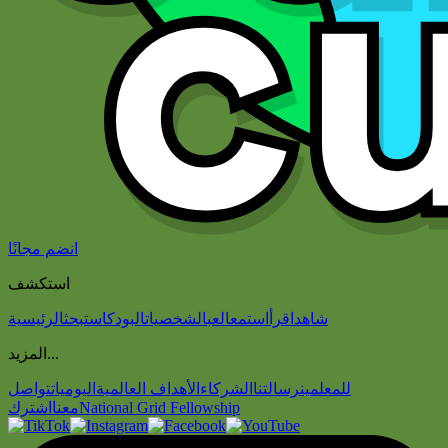
انضم مجانًا
استكشف
شاهد
اقرأ
استمع
العب
الشخصيات
البودكاست
بحث
الرئيسية
المزيد...
للمعلمين
رسالتنا
الشركاء
الأهداف العالمية
اليوميات
تواصل
National Grid Fellowship
معنا
اشترك