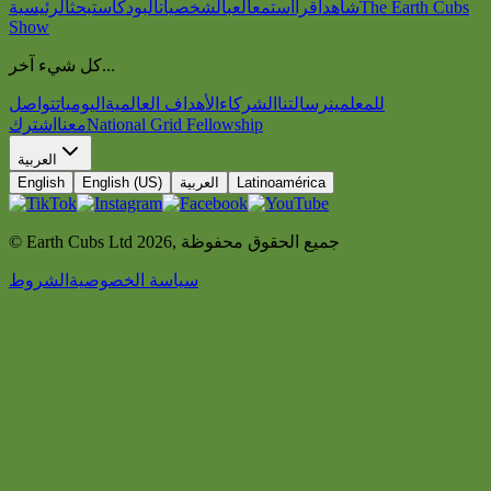
The Earth Cubs
شاهد
اقرأ
استمع
العب
الشخصيات
البودكاست
بحث
الرئيسية
Show
كل شيء آخر...
للمعلمين
رسالتنا
الشركاء
الأهداف العالمية
اليوميات
تواصل
National Grid Fellowship
معنا
اشترك
العربية
Latinoamérica
العربية
English (US)
English
جميع الحقوق محفوظة
,
2026
© Earth Cubs Ltd
سياسة الخصوصية
الشروط