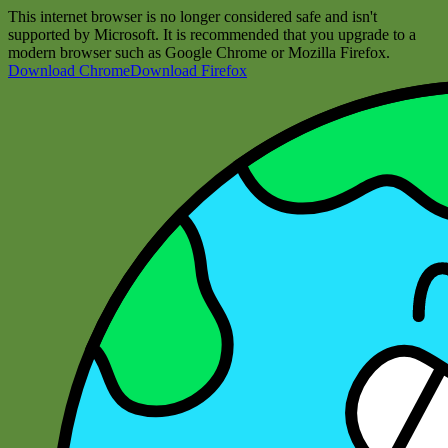
This internet browser is no longer considered safe and isn't
supported by Microsoft. It is recommended that you upgrade to a
modern browser such as Google Chrome or Mozilla Firefox.
Download Chrome
Download Firefox