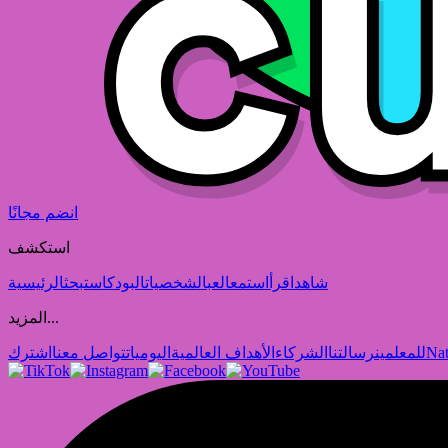
انضم مجانًا
استكشف
شاهد
اقرأ
استمع
العب
الشخصيات
البودكاست
بحث
الرئيسية
المزيد...
Nat
للمعلمين
رسالتنا
الشركاء
الأهداف العالمية
اليوميات
تواصل معنا
اشترك