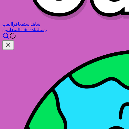
شاهد
استمع
اقرأ
العب
رسالتنا
Partners
للمعلمين