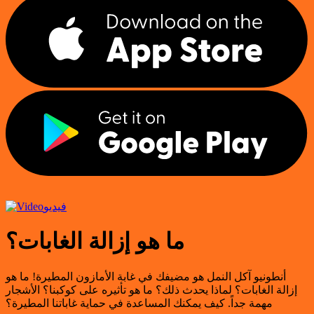
فيديو
ما هو إزالة الغابات؟
أنطونيو آكل النمل هو مضيفك في غابة الأمازون المطيرة! ما هو
إزالة الغابات؟ لماذا يحدث ذلك؟ ما هو تأثيره على كوكبنا؟ الأشجار
مهمة جداً. كيف يمكنك المساعدة في حماية غاباتنا المطيرة؟