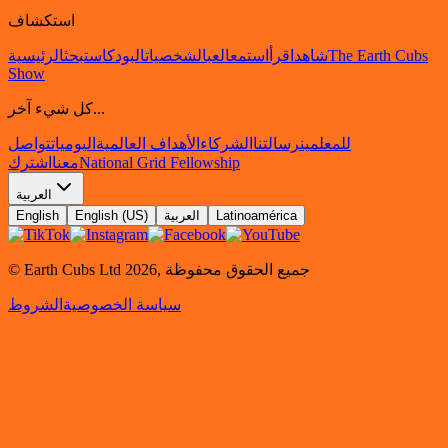
استكشاف
The Earth Cubs
شاهد
اقرأ
استمع
العب
الشخصيات
البودكاست
بحث
الرئيسية
Show
كل شيء آخر...
للمعلمين
رسالتنا
الشركاء
الأهداف العالمية
اليوميات
تواصل
National Grid Fellowship
معنا
اشترك
العربية
Latinoamérica
العربية
English (US)
English
جميع الحقوق محفوظة
,
2026
© Earth Cubs Ltd
سياسة الخصوصية
الشروط