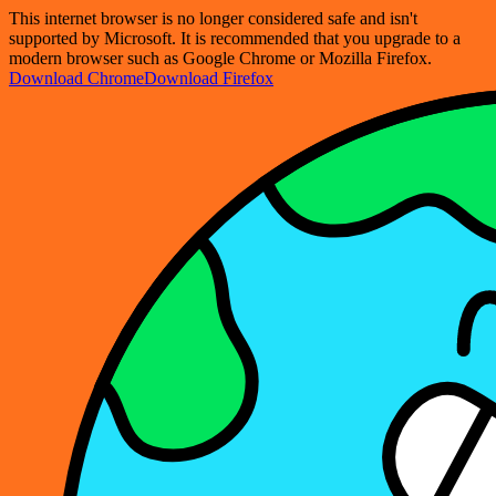
This internet browser is no longer considered safe and isn't
supported by Microsoft. It is recommended that you upgrade to a
modern browser such as Google Chrome or Mozilla Firefox.
Download Chrome
Download Firefox