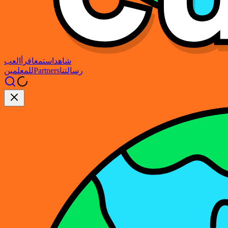
شاهد
استمع
اقرأ
العب
رسالتنا
Partners
للمعلمين