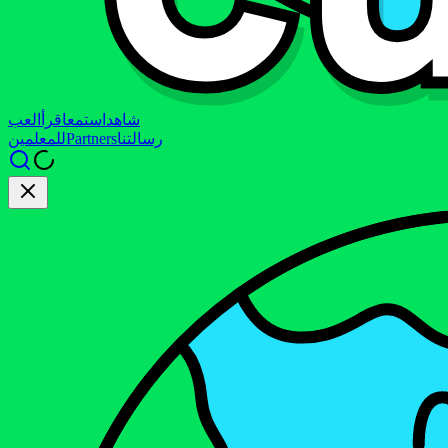
شاهد
استمع
اقرأ
العب
رسالتنا
Partners
للمعلمين