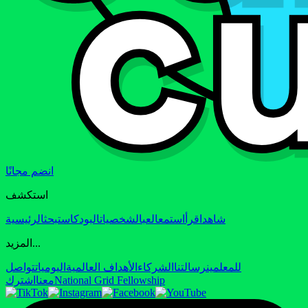
انضم مجانًا
استكشف
شاهد
اقرأ
استمع
العب
الشخصيات
البودكاست
بحث
الرئيسية
المزيد...
للمعلمين
رسالتنا
الشركاء
الأهداف العالمية
اليوميات
تواصل
National Grid Fellowship
معنا
اشترك