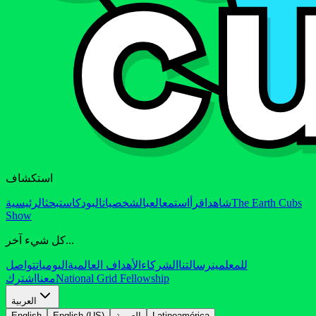
استكشاف
The Earth Cubs
شاهد
اقرأ
استمع
العب
الشخصيات
البودكاست
بحث
الرئيسية
Show
كل شيء آخر...
للمعلمين
رسالتنا
الشركاء
الأهداف العالمية
اليوميات
تواصل
National Grid Fellowship
معنا
اشترك
العربية
Latinoamérica
العربية
English (US)
English