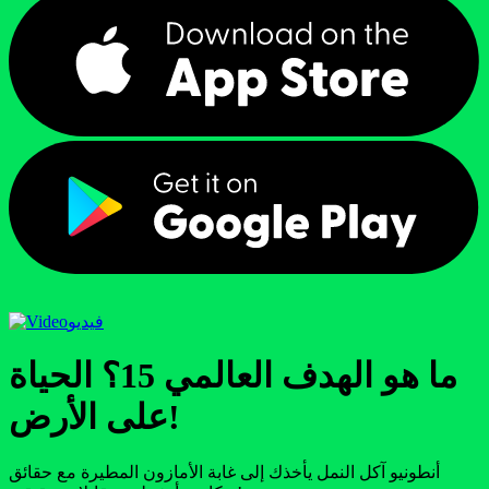
فيديو
ما هو الهدف العالمي 15؟ الحياة
على الأرض!
أنطونيو آكل النمل يأخذك إلى غابة الأمازون المطيرة مع حقائق