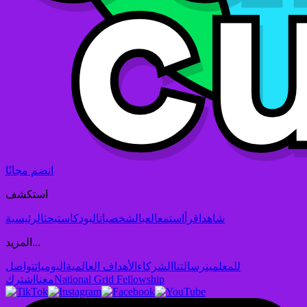
انضم مجانًا
استكشف
شاهد
اقرأ
استمع
العب
الشخصيات
البودكاست
بحث
الرئيسية
المزيد...
للمعلمين
رسالتنا
الشركاء
الأهداف العالمية
اليوميات
تواصل
National Grid Fellowship
معنا
اشترك