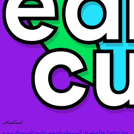
استكشاف
The Earth Cubs
شاهد
اقرأ
استمع
العب
الشخصيات
البودكاست
بحث
الرئيسية