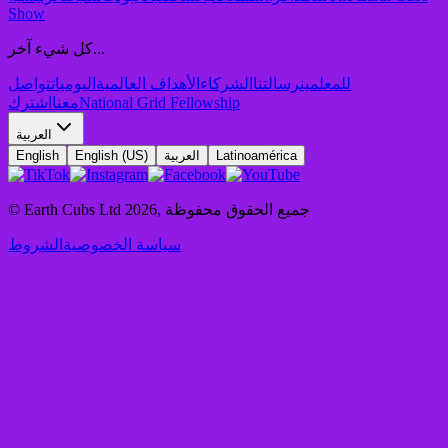
Show
كل شيء آخر...
للمعلمين
رسالتنا
الشركاء
الأهداف العالمية
اليوميات
تواصل
National Grid Fellowship
معنا
اشترك
العربية
Latinoamérica
العربية
English (US)
English
جميع الحقوق محفوظة
,
2026
© Earth Cubs Ltd
سياسة الخصوصية
الشروط