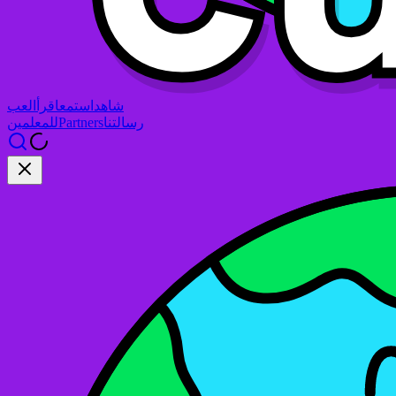
شاهد
استمع
اقرأ
العب
رسالتنا
Partners
للمعلمين