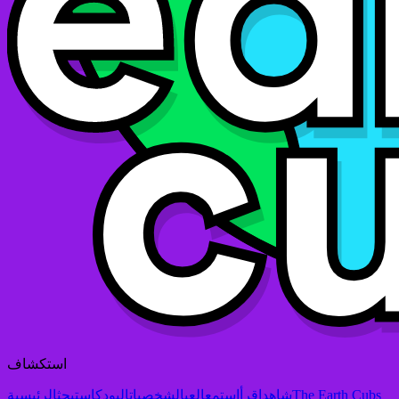
استكشاف
The Earth Cubs
شاهد
اقرأ
استمع
العب
الشخصيات
البودكاست
بحث
الرئيسية