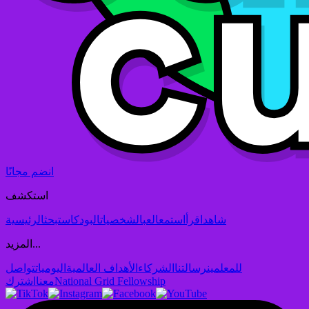
انضم مجانًا
استكشف
شاهد
اقرأ
استمع
العب
الشخصيات
البودكاست
بحث
الرئيسية
المزيد...
للمعلمين
رسالتنا
الشركاء
الأهداف العالمية
اليوميات
تواصل
National Grid Fellowship
معنا
اشترك