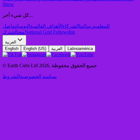
Show
كل شيء آخر...
للمعلمين
رسالتنا
الشركاء
الأهداف العالمية
اليوميات
تواصل
National Grid Fellowship
معنا
اشترك
العربية
Latinoamérica
العربية
English (US)
English
جميع الحقوق محفوظة
,
2026
© Earth Cubs Ltd
سياسة الخصوصية
الشروط