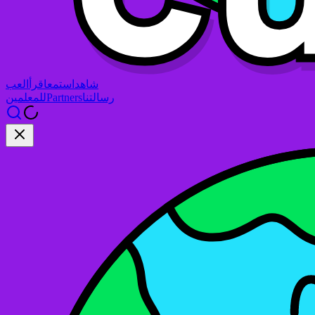
شاهد
استمع
اقرأ
العب
رسالتنا
Partners
للمعلمين