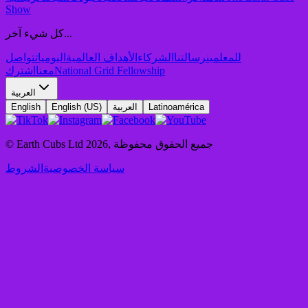
Show
كل شيء آخر...
للمعلمين
رسالتنا
الشركاء
الأهداف العالمية
اليوميات
تواصل
National Grid Fellowship
معنا
اشترك
العربية
Latinoamérica
العربية
English (US)
English
جميع الحقوق محفوظة
,
2026
© Earth Cubs Ltd
سياسة الخصوصية
الشروط