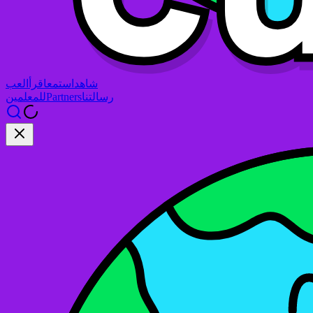
شاهد
استمع
اقرأ
العب
رسالتنا
Partners
للمعلمين