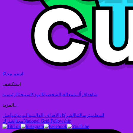
انضم مجانًا
استكشف
شاهد
اقرأ
استمع
العب
الشخصيات
البودكاست
بحث
الرئيسية
المزيد...
للمعلمين
رسالتنا
الشركاء
الأهداف العالمية
اليوميات
تواصل
National Grid Fellowship
معنا
اشترك