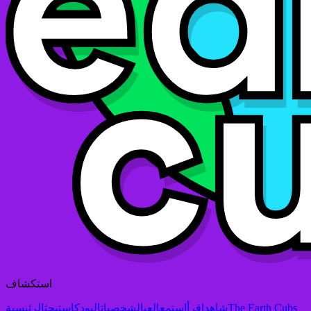
استكشاف
The Earth Cubs
شاهد
اقرأ
استمع
العب
الشخصيات
البودكاست
بحث
الرئيسية