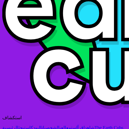
استكشاف
The Earth Cubs
شاهد
اقرأ
استمع
العب
الشخصيات
البودكاست
بحث
الرئيسية