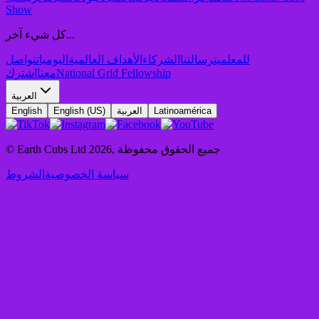
Show
كل شيء آخر...
للمعلمين
رسالتنا
الشركاء
الأهداف العالمية
اليوميات
تواصل
National Grid Fellowship
معنا
اشترك
العربية
Latinoamérica
العربية
English (US)
English
جميع الحقوق محفوظة
,
2026
© Earth Cubs Ltd
سياسة الخصوصية
الشروط