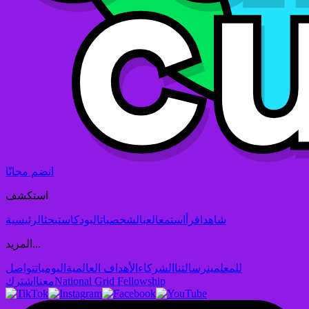
انضم مجانًا
استكشف
شاهد
اقرأ
استمع
العب
الشخصيات
البودكاست
بحث
الرئيسية
المزيد...
للمعلمين
رسالتنا
الشركاء
الأهداف العالمية
اليوميات
تواصل
National Grid Fellowship
معنا
اشترك