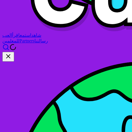
شاهد
استمع
اقرأ
العب
رسالتنا
Partners
للمعلمين