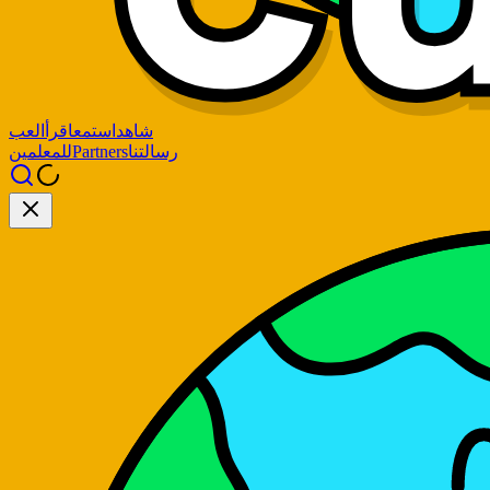
شاهد
استمع
اقرأ
العب
رسالتنا
Partners
للمعلمين