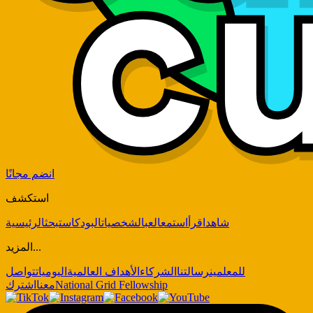
انضم مجانًا
استكشف
شاهد
اقرأ
استمع
العب
الشخصيات
البودكاست
بحث
الرئيسية
المزيد...
للمعلمين
رسالتنا
الشركاء
الأهداف العالمية
اليوميات
تواصل
National Grid Fellowship
معنا
اشترك