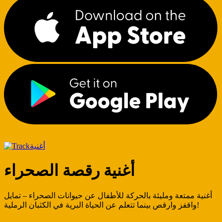
أغنية
أغنية رقصة الصحراء
أغنية ممتعة ومليئة بالحركة للأطفال عن حيوانات الصحراء – تمايل
واقفز وارقص بينما تتعلم عن الحياة البرية في الكثبان الرملية!