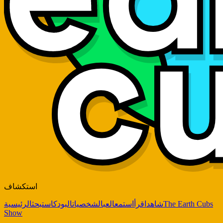
استكشاف
The Earth Cubs
شاهد
اقرأ
استمع
العب
الشخصيات
البودكاست
بحث
الرئيسية
Show