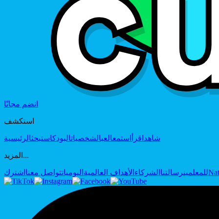
انضم مجانًا
استكشف
شاهد
اقرأ
استمع
العب
الشخصيات
البودكاست
بحث
الرئيسية
المزيد...
Nat
للمعلمين
رسالتنا
الشركاء
الأهداف العالمية
اليوميات
تواصل معنا
اشترك