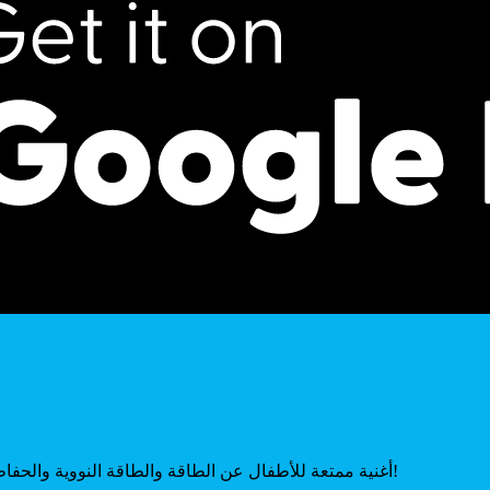
أغنية ممتعة للأطفال عن الطاقة والطاقة النووية والحفاظ على الأرض خضراء – لحن جذاب وتعليمي ومليء بالمشاعر الإيجابية!