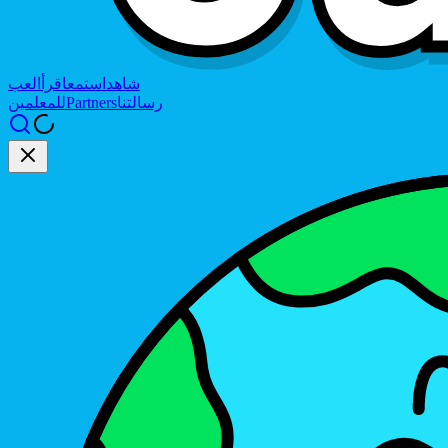
شاهد
استمع
اقرأ
العب
رسالتنا
Partners
للمعلمين