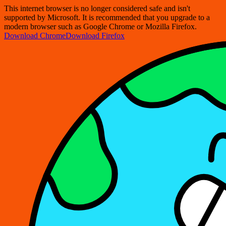
This internet browser is no longer considered safe and isn't
supported by Microsoft. It is recommended that you upgrade to a
modern browser such as Google Chrome or Mozilla Firefox.
Download Chrome
Download Firefox