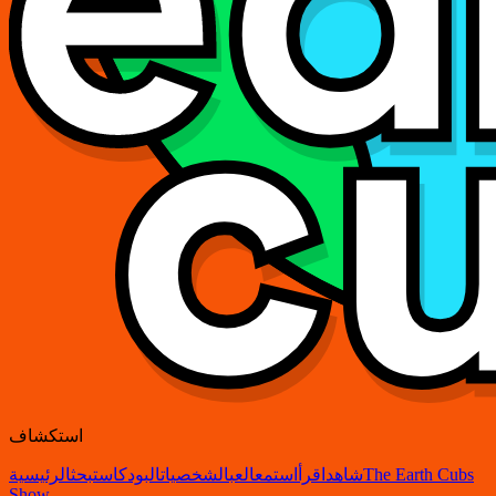
استكشاف
The Earth Cubs
شاهد
اقرأ
استمع
العب
الشخصيات
البودكاست
بحث
الرئيسية
Show