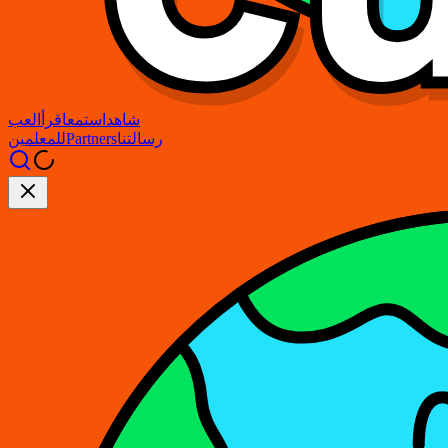
شاهد
استمع
اقرأ
العب
رسالتنا
Partners
للمعلمين