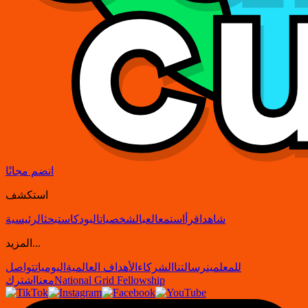
انضم مجانًا
استكشف
شاهد
اقرأ
استمع
العب
الشخصيات
البودكاست
بحث
الرئيسية
المزيد...
للمعلمين
رسالتنا
الشركاء
الأهداف العالمية
اليوميات
تواصل
National Grid Fellowship
معنا
اشترك