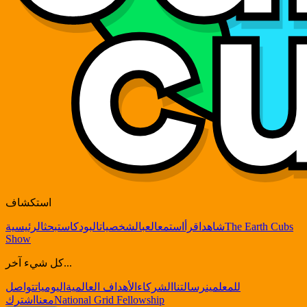
استكشاف
The Earth Cubs
شاهد
اقرأ
استمع
العب
الشخصيات
البودكاست
بحث
الرئيسية
Show
كل شيء آخر...
للمعلمين
رسالتنا
الشركاء
الأهداف العالمية
اليوميات
تواصل
National Grid Fellowship
معنا
اشترك