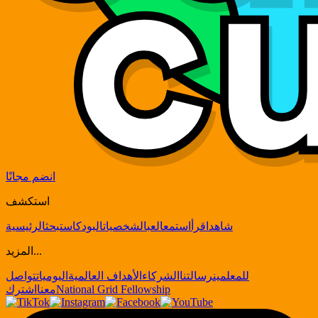
انضم مجانًا
استكشف
شاهد
اقرأ
استمع
العب
الشخصيات
البودكاست
بحث
الرئيسية
المزيد...
للمعلمين
رسالتنا
الشركاء
الأهداف العالمية
اليوميات
تواصل
National Grid Fellowship
معنا
اشترك