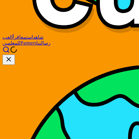
شاهد
استمع
اقرأ
العب
رسالتنا
Partners
للمعلمين