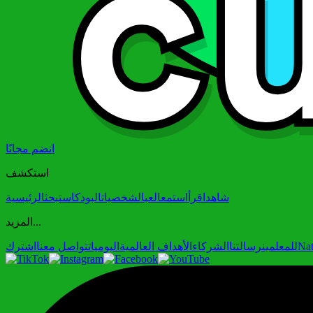
انضم مجانًا
استكشف
شاهد
اقرأ
استمع
العب
الشخصيات
البودكاست
بحث
الرئيسية
المزيد...
Nat
للمعلمين
رسالتنا
الشركاء
الأهداف العالمية
اليوميات
تواصل معنا
اشترك