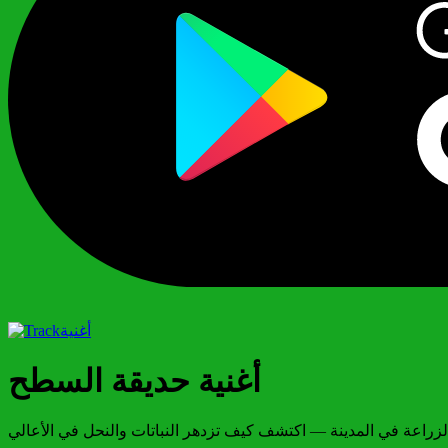
أغنية
أغنية حديقة السطح