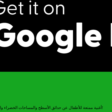
أغنية ممتعة للأطفال عن حدائق الأسطح والمساحات الخضراء والزراعة في المدينة — اكتشف كيف تزدهر النباتات والنحل في الأعالي!