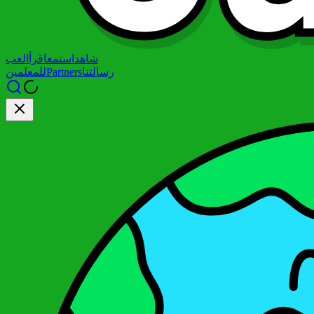
شاهد
استمع
اقرأ
العب
رسالتنا
Partners
للمعلمين