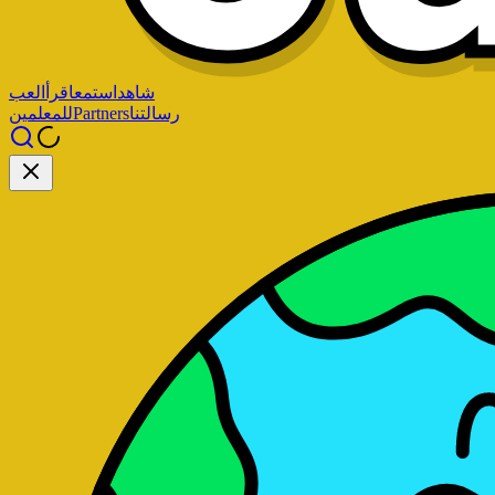
شاهد
استمع
اقرأ
العب
رسالتنا
Partners
للمعلمين