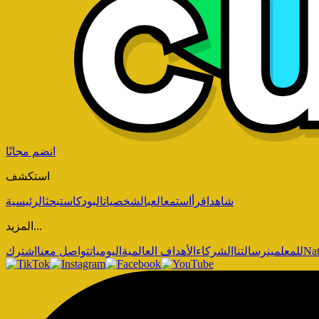
انضم مجانًا
استكشف
شاهد
اقرأ
استمع
العب
الشخصيات
البودكاست
بحث
الرئيسية
المزيد...
Nat
للمعلمين
رسالتنا
الشركاء
الأهداف العالمية
اليوميات
تواصل معنا
اشترك