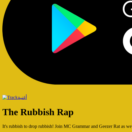
أغنية
The Rubbish Rap
It's rubbish to drop rubbish! Join MC Grammar and Geezer Rat as we r