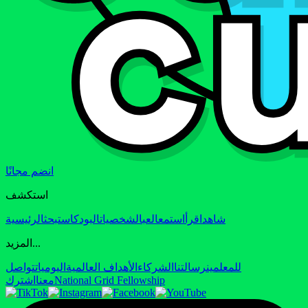
انضم مجانًا
استكشف
شاهد
اقرأ
استمع
العب
الشخصيات
البودكاست
بحث
الرئيسية
المزيد...
للمعلمين
رسالتنا
الشركاء
الأهداف العالمية
اليوميات
تواصل
National Grid Fellowship
معنا
اشترك