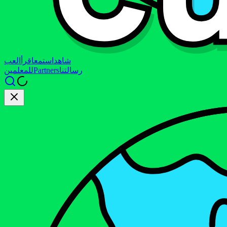
شاهد
استمع
اقرأ
العب
رسالتنا
Partners
للمعلمين