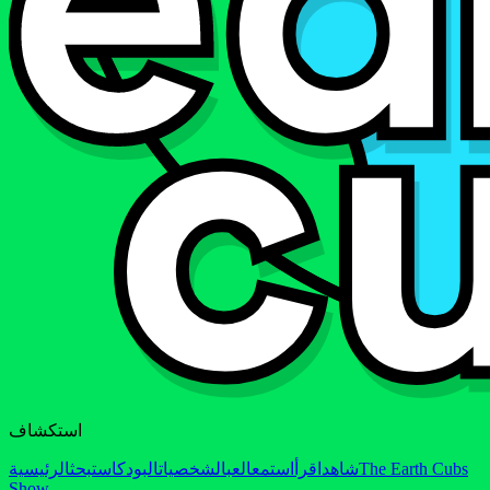
استكشاف
The Earth Cubs
شاهد
اقرأ
استمع
العب
الشخصيات
البودكاست
بحث
الرئيسية
Show