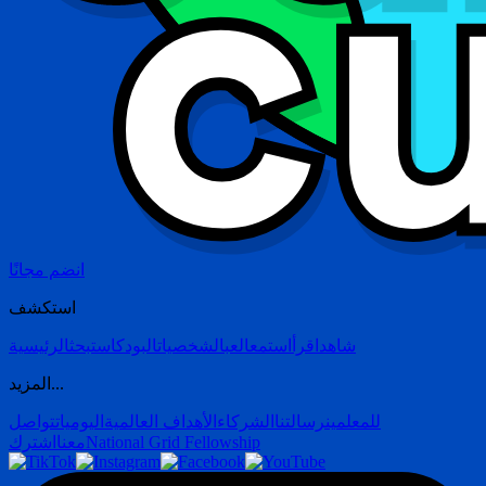
انضم مجانًا
استكشف
شاهد
اقرأ
استمع
العب
الشخصيات
البودكاست
بحث
الرئيسية
المزيد...
للمعلمين
رسالتنا
الشركاء
الأهداف العالمية
اليوميات
تواصل
National Grid Fellowship
معنا
اشترك