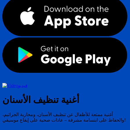
فيديو
أغنية تنظيف الأسنان
أغنية ممتعة للأطفال عن تنظيف الأسنان، ومحاربة الجراثيم،
والحفاظ على ابتسامة مشرقة – عادات صحية على إيقاع موسيقي!