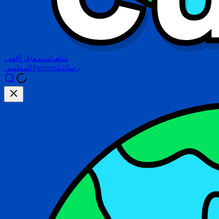
شاهد
استمع
اقرأ
العب
رسالتنا
Partners
للمعلمين