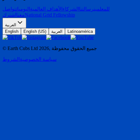
للمعلمين
رسالتنا
الشركاء
الأهداف العالمية
اليوميات
تواصل
National Grid Fellowship
معنا
اشترك
العربية
Latinoamérica
العربية
English (US)
English
جميع الحقوق محفوظة
,
2026
© Earth Cubs Ltd
سياسة الخصوصية
الشروط