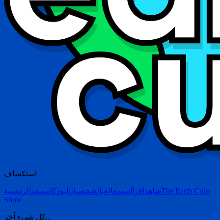
استكشاف
The Earth Cubs
شاهد
اقرأ
استمع
العب
الشخصيات
البودكاست
بحث
الرئيسية
Show
كل شيء آخر...