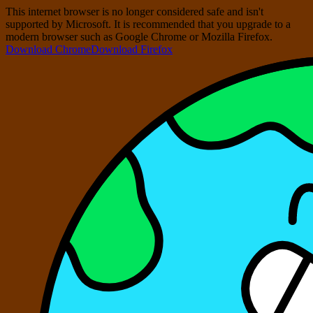
This internet browser is no longer considered safe and isn't
supported by Microsoft. It is recommended that you upgrade to a
modern browser such as Google Chrome or Mozilla Firefox.
Download Chrome
Download Firefox