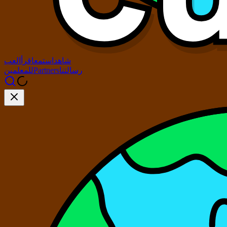
شاهد
استمع
اقرأ
العب
رسالتنا
Partners
للمعلمين