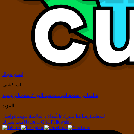
انضم مجانًا
استكشف
شاهد
اقرأ
استمع
العب
الشخصيات
البودكاست
بحث
الرئيسية
المزيد...
للمعلمين
رسالتنا
الشركاء
الأهداف العالمية
اليوميات
تواصل
National Grid Fellowship
معنا
اشترك