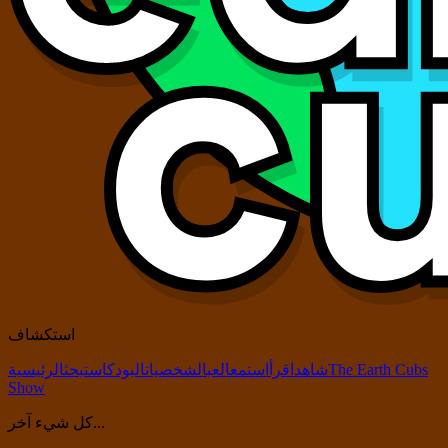
استكشاف
The Earth Cubs
شاهد
اقرأ
استمع
العب
الشخصيات
البودكاست
بحث
الرئيسية
Show
كل شيء آخر...