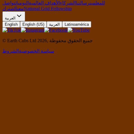
للمعلمين
رسالتنا
الشركاء
الأهداف العالمية
اليوميات
تواصل
National Grid Fellowship
معنا
اشترك
العربية
Latinoamérica
العربية
English (US)
English
جميع الحقوق محفوظة
,
2026
© Earth Cubs Ltd
سياسة الخصوصية
الشروط