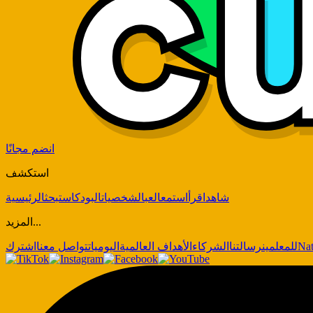
انضم مجانًا
استكشف
شاهد
اقرأ
استمع
العب
الشخصيات
البودكاست
بحث
الرئيسية
المزيد...
Nat
للمعلمين
رسالتنا
الشركاء
الأهداف العالمية
اليوميات
تواصل معنا
اشترك