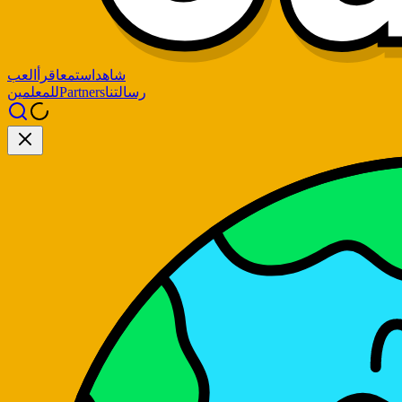
شاهد
استمع
اقرأ
العب
رسالتنا
Partners
للمعلمين