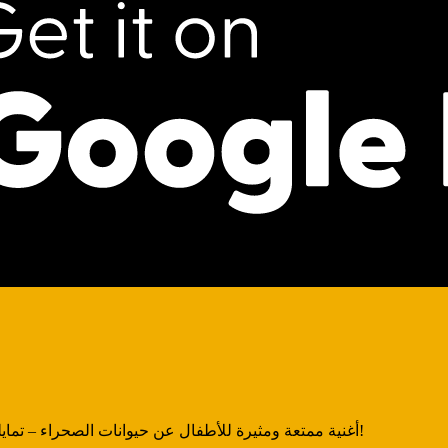
أغنية ممتعة ومثيرة للأطفال عن حيوانات الصحراء – تمايلوا وقفزوا وارقصوا بينما تتعلمون عن الحياة البرية في الكثبان الرملية!