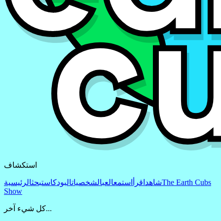
استكشاف
The Earth Cubs
شاهد
اقرأ
استمع
العب
الشخصيات
البودكاست
بحث
الرئيسية
Show
كل شيء آخر...