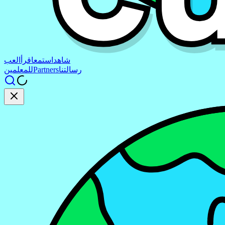
شاهد
استمع
اقرأ
العب
رسالتنا
Partners
للمعلمين