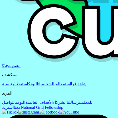
انضم مجانًا
استكشف
شاهد
اقرأ
استمع
العب
الشخصيات
البودكاست
بحث
الرئيسية
المزيد...
للمعلمين
رسالتنا
الشركاء
الأهداف العالمية
اليوميات
تواصل
National Grid Fellowship
معنا
اشترك