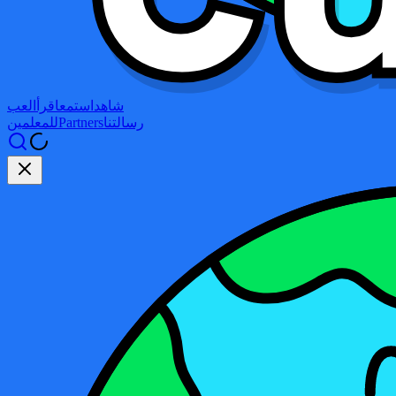
شاهد
استمع
اقرأ
العب
رسالتنا
Partners
للمعلمين