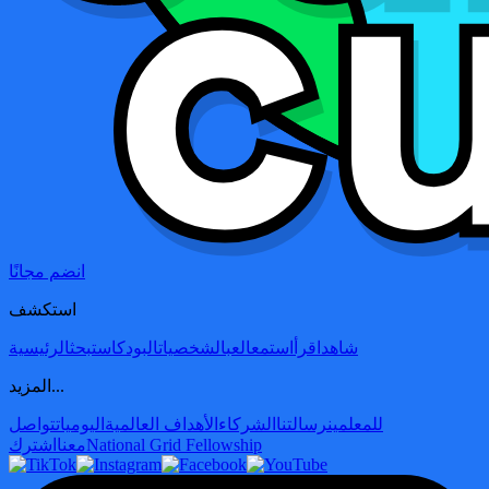
انضم مجانًا
استكشف
شاهد
اقرأ
استمع
العب
الشخصيات
البودكاست
بحث
الرئيسية
المزيد...
للمعلمين
رسالتنا
الشركاء
الأهداف العالمية
اليوميات
تواصل
National Grid Fellowship
معنا
اشترك