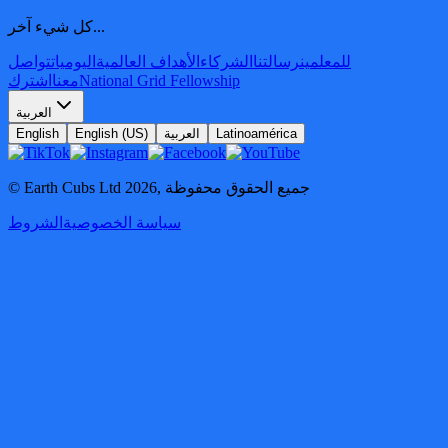
كل شيء آخر...
للمعلمين
رسالتنا
الشركاء
الأهداف العالمية
اليوميات
تواصل
National Grid Fellowship
معنا
اشترك
العربية
Latinoamérica
العربية
English (US)
English
جميع الحقوق محفوظة
,
2026
© Earth Cubs Ltd
سياسة الخصوصية
الشروط