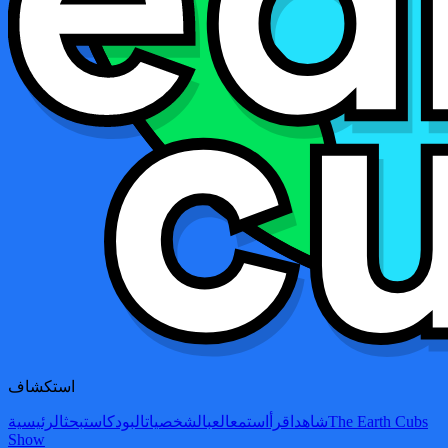
استكشاف
The Earth Cubs
شاهد
اقرأ
استمع
العب
الشخصيات
البودكاست
بحث
الرئيسية
Show