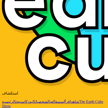
استكشاف
The Earth Cubs
شاهد
اقرأ
استمع
العب
الشخصيات
البودكاست
بحث
الرئيسية
Show