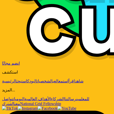
انضم مجانًا
استكشف
شاهد
اقرأ
استمع
العب
الشخصيات
البودكاست
بحث
الرئيسية
المزيد...
للمعلمين
رسالتنا
الشركاء
الأهداف العالمية
اليوميات
تواصل
National Grid Fellowship
معنا
اشترك