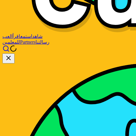
شاهد
استمع
اقرأ
العب
رسالتنا
Partners
للمعلمين