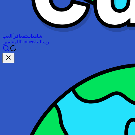
شاهد
استمع
اقرأ
العب
رسالتنا
Partners
للمعلمين