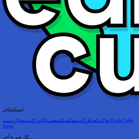
استكشاف
The Earth Cubs
شاهد
اقرأ
استمع
العب
الشخصيات
البودكاست
بحث
الرئيسية
Show
كل شيء آخر...