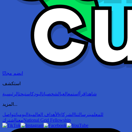
انضم مجانًا
استكشف
شاهد
اقرأ
استمع
العب
الشخصيات
البودكاست
بحث
الرئيسية
المزيد...
للمعلمين
رسالتنا
الشركاء
الأهداف العالمية
اليوميات
تواصل
National Grid Fellowship
معنا
اشترك