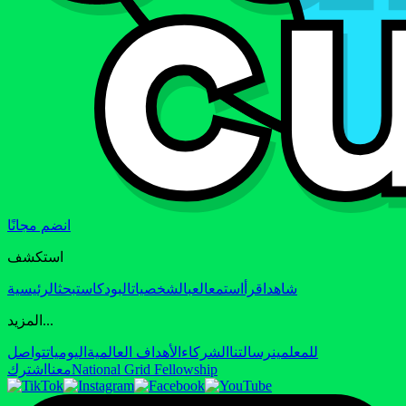
انضم مجانًا
استكشف
شاهد
اقرأ
استمع
العب
الشخصيات
البودكاست
بحث
الرئيسية
المزيد...
للمعلمين
رسالتنا
الشركاء
الأهداف العالمية
اليوميات
تواصل
National Grid Fellowship
معنا
اشترك