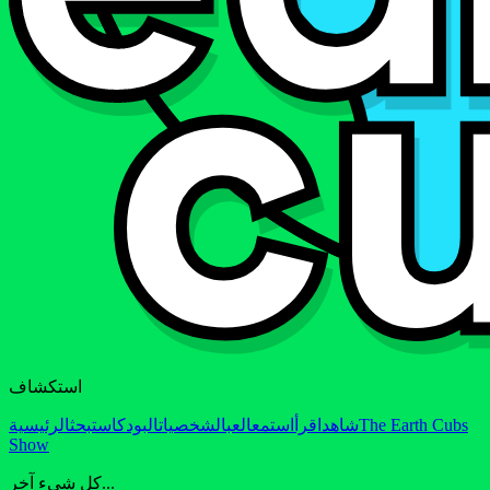
استكشاف
The Earth Cubs
شاهد
اقرأ
استمع
العب
الشخصيات
البودكاست
بحث
الرئيسية
Show
كل شيء آخر...