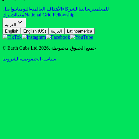
للمعلمين
رسالتنا
الشركاء
الأهداف العالمية
اليوميات
تواصل
National Grid Fellowship
معنا
اشترك
العربية
Latinoamérica
العربية
English (US)
English
جميع الحقوق محفوظة
,
2026
© Earth Cubs Ltd
سياسة الخصوصية
الشروط