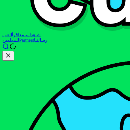
شاهد
استمع
اقرأ
العب
رسالتنا
Partners
للمعلمين