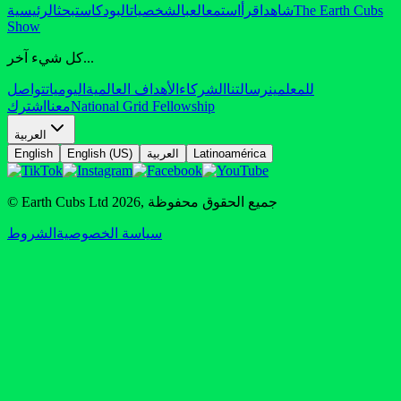
The Earth Cubs
شاهد
اقرأ
استمع
العب
الشخصيات
البودكاست
بحث
الرئيسية
Show
كل شيء آخر...
للمعلمين
رسالتنا
الشركاء
الأهداف العالمية
اليوميات
تواصل
National Grid Fellowship
معنا
اشترك
العربية
Latinoamérica
العربية
English (US)
English
جميع الحقوق محفوظة
,
2026
© Earth Cubs Ltd
سياسة الخصوصية
الشروط