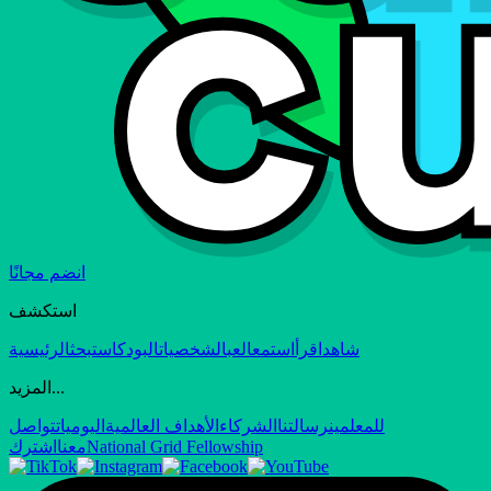
انضم مجانًا
استكشف
شاهد
اقرأ
استمع
العب
الشخصيات
البودكاست
بحث
الرئيسية
المزيد...
للمعلمين
رسالتنا
الشركاء
الأهداف العالمية
اليوميات
تواصل
National Grid Fellowship
معنا
اشترك