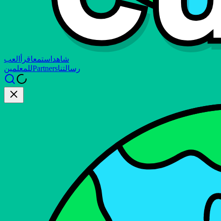
شاهد
استمع
اقرأ
العب
رسالتنا
Partners
للمعلمين