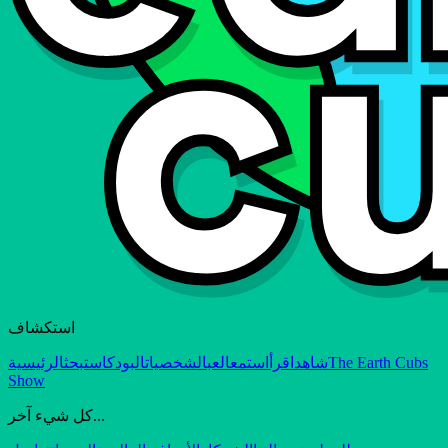
استكشاف
The Earth Cubs
شاهد
اقرأ
استمع
العب
الشخصيات
البودكاست
بحث
الرئيسية
Show
كل شيء آخر...