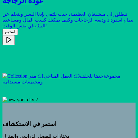
عودة الزجاجة
ننطلق إلى ميشيغان العظيمة، حيث نلتقي بإدنا النسر ونتعلم عن
نظام استرداد وديعة الزجاجات وكيف يمكنك كسب المال ومساعدة
البيئة في نفس الوقت!
استمع
مجموعة
خذها للخلف
13: العمل المناخي
11: مدن
ومجتمعات مستدامة
استمر في الاستكشاف
مختارات للفصل الدراسي والمنزل