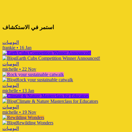
استمر في الاستكشاف
اليوميات
frankie
•
16 Jan
Earth Cubs Competition Winner Announced!
اليوميات
michelle
•
22 Nov
Rock your sustainable catwalk
اليوميات
michelle
•
13 Jan
Climate & Nature Masterclass for Educators
اليوميات
michelle
•
19 Nov
Rewilding Wonders
اليوميات