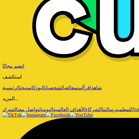
انضم مجانًا
استكشف
شاهد
اقرأ
استمع
العب
الشخصيات
البودكاست
بحث
الرئيسية
المزيد...
Nat
للمعلمين
رسالتنا
الشركاء
الأهداف العالمية
اليوميات
تواصل معنا
اشترك