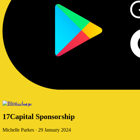
يوميات
17Capital Sponsorship
Michelle Parkes
·
29 January 2024