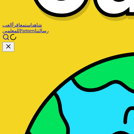
شاهد
استمع
اقرأ
العب
رسالتنا
Partners
للمعلمين